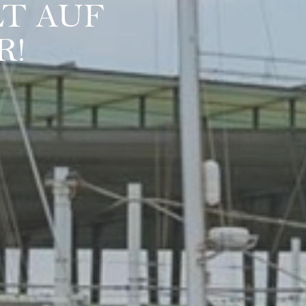
T AUF
R!