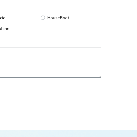
cie
HouseBoat
phine